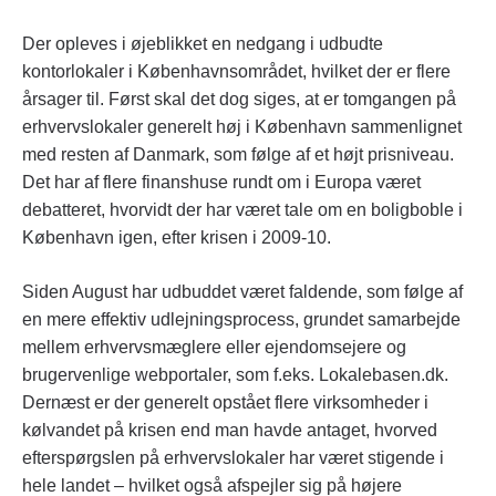
Der opleves i øjeblikket en nedgang i udbudte
kontorlokaler i Københavnsområdet, hvilket der er flere
årsager til. Først skal det dog siges, at er tomgangen på
erhvervslokaler generelt høj i København sammenlignet
med resten af Danmark, som følge af et højt prisniveau.
Det har af flere finanshuse rundt om i Europa været
debatteret, hvorvidt der har været tale om en boligboble i
København igen, efter krisen i 2009-10.
Siden August har udbuddet været faldende, som følge af
en mere effektiv udlejningsprocess, grundet samarbejde
mellem erhvervsmæglere eller ejendomsejere og
brugervenlige webportaler, som f.eks. Lokalebasen.dk.
Dernæst er der generelt opstået flere virksomheder i
kølvandet på krisen end man havde antaget, hvorved
efterspørgslen på erhvervslokaler har været stigende i
hele landet – hvilket også afspejler sig på højere