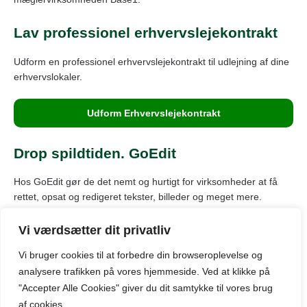
Lav professionel erhvervslejekontrakt
Udform en professionel erhvervslejekontrakt til udlejning af dine
erhvervslokaler.
Udform Erhvervslejekontrakt
Drop spildtiden. GoEdit
Hos GoEdit gør de det nemt og hurtigt for virksomheder at få
rettet, opsat og redigeret tekster, billeder og meget mere.
Vi værdsætter dit privatliv
Vi bruger cookies til at forbedre din browseroplevelse
og
© Kontor-kbh.dk: Oversigt over markedet for kontorlokaler til leje
analysere
trafikken
på
vores
hjemmeside
.
Ved at klikke på
i København.
(+45) 70 20 08 14 |
info@kontor-kbh.dk
"Accepter Alle Cookies" giver du dit samtykke til vores brug
af cookies.