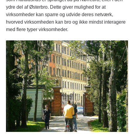
ydre del af Østerbro. Dette giver mulighed for at
virksomheder kan sparre og udvide deres netværk,
hvorved virksomheden kan bro og ikke mindst interagere
med flere typer virksomheder.