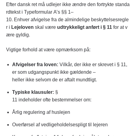
Efter dansk ret må udlejer ikke ændre den fortrykte standa
rdtekst i Typeformular A’s §§ 1–
10. Enhver afvigelse fra de almindelige beskyttelsesregle
r i
Lejeloven
skal være
udtrykkeligt anført i § 11
for at v
ære gyldig.
Vigtige forhold at være opmærksom på:
Afvigelser fra loven:
Vilkår, der ikke er skrevet i § 11,
er som udgangspunkt ikke gældende –
heller ikke selvom de er aftalt mundtligt.
Typiske klausuler:
§
11 indeholder ofte bestemmelser om:
Årlig regulering af huslejen
Overførsel af vedligeholdelsespligt til lejeren