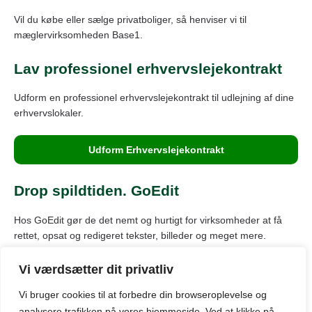
Vil du købe eller sælge privatboliger, så henviser vi til
mæglervirksomheden Base1.
Lav professionel erhvervslejekontrakt
Udform en professionel erhvervslejekontrakt til udlejning af dine
erhvervslokaler.
Udform Erhvervslejekontrakt
Drop spildtiden. GoEdit
Hos GoEdit gør de det nemt og hurtigt for virksomheder at få
rettet, opsat og redigeret tekster, billeder og meget mere.
Vi værdsætter dit privatliv
Vi bruger cookies til at forbedre din browseroplevelse
og
© Kontor-kbh.dk: Oversigt over markedet for kontorlokaler til leje
i København.
analysere
trafikken
på
vores
hjemmeside
.
Ved at klikke på