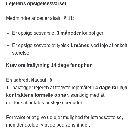
Lejerens opsigelsesvarsel
Medmindre andet er aftalt i § 11:
Er opsigelsesvarslet
3 måneder
for boliger
Er opsigelsesvarslet typisk
1 måned
ved leje af enkelt
værelser
Krav om fraflytning 14 dage før ophør
En udbredt klausul i §
11 pålægger lejeren at fraflytte lejemålet
14 dage før leje
kontraktens formelle ophør
, samtidig med at
der fortsat betales husleje i perioden.
Formålet er at give udlejer mulighed for istandsættelse,
men der gælder vigtige begrænsninger: