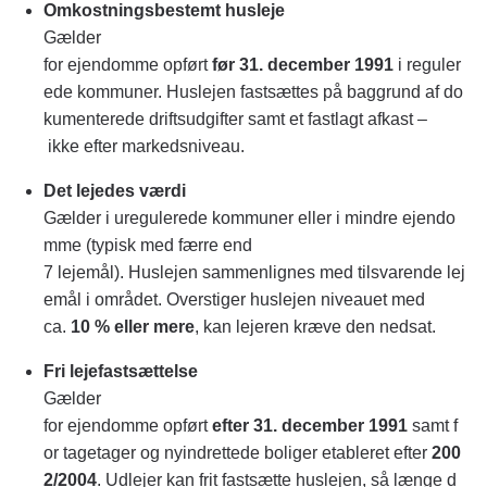
Omkostningsbestemt husleje
Gælder
for ejendomme opført
før 31. december 1991
i reguler
ede kommuner. Huslejen fastsættes på baggrund af do
kumenterede driftsudgifter samt et fastlagt afkast –
ikke efter markedsniveau.
Det lejedes værdi
Gælder i uregulerede kommuner eller i mindre ejendo
mme (typisk med færre end
7 lejemål). Huslejen sammenlignes med tilsvarende lej
emål i området. Overstiger huslejen niveauet med
ca.
10 % eller mere
, kan lejeren kræve den nedsat.
Fri lejefastsættelse
Gælder
for ejendomme opført
efter 31. december 1991
samt f
or tagetager og nyindrettede boliger etableret efter
200
2/2004
. Udlejer kan frit fastsætte huslejen, så længe d