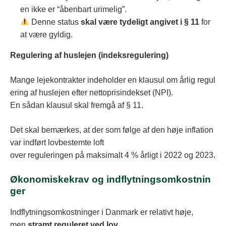
en ikke er “åbenbart urimelig”.
Denne status
skal være tydeligt angivet i § 11
for
at være gyldig.
Regulering af huslejen (indeksregulering)
Mange lejekontrakter indeholder en klausul om årlig regul
ering af huslejen efter nettoprisindekset (NPI).
En sådan klausul skal fremgå af § 11.
Det skal bemærkes, at der som følge af den høje inflation
var indført lovbestemte loft
over reguleringen på maksimalt 4 % årligt i 2022 og 2023.
Økonomiskekrav og indflytningsomkostnin
ger
Indflytningsomkostninger i Danmark er relativt høje,
men
stramt reguleret ved lov
.