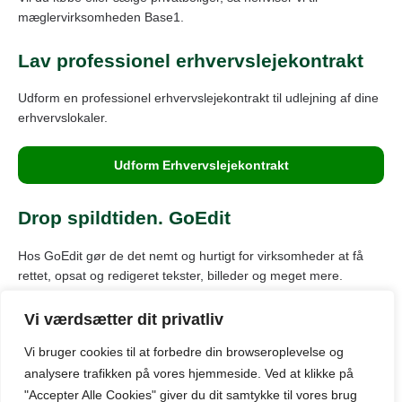
mæglervirksomheden Base1.
Lav professionel erhvervslejekontrakt
Udform en professionel erhvervslejekontrakt til udlejning af dine
erhvervslokaler.
Udform Erhvervslejekontrakt
Drop spildtiden. GoEdit
Hos GoEdit gør de det nemt og hurtigt for virksomheder at få
rettet, opsat og redigeret tekster, billeder og meget mere.
Vi værdsætter dit privatliv
Vi bruger cookies til at forbedre din browseroplevelse
og
© Kontor-kbh.dk: Oversigt over markedet for kontorlokaler til leje
i København.
analysere
trafikken
på
vores
hjemmeside
.
Ved at klikke på
(+45) 70 20 08 14 |
info@kontor-kbh.dk
"Accepter Alle Cookies" giver du dit samtykke til vores brug