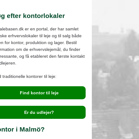
ngby
adsaxe og Bagsværd
g efter kontorlokaler
lev og Ballerup
alebasen.dk er en portal, der har samlet
ønshøj og Vanløse
ke erhvervslokaler til leje og til salg både
en for kontor, produktion og lager. Bestil
ormation om de erhvervslejemål, du finder
eressante, og få etableret den første kontakt
udlejeren.
 traditionelle kontorer til leje:
Find kontor til leje
Er du udlejer?
ntor i Malmö?