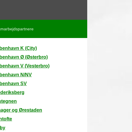
marbejdspartnere
benhavn K (City)
benhavn Ø (Østerbro)
benhavn V (Vesterbro)
benhavn N/NV
benhavn SV
ederiksberg
stegnen
ager og Ørestaden
ntofte
lby