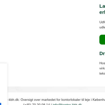
La
er
Udf
udl
Dr
Hos
vir
tek
ontor-kbh.dk: Oversigt over markedet for kontorlokaler til leje i Københ
(+45) 70 20 08 14 |
info@kontor-kbh.dk