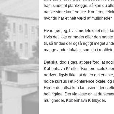
har i sinde at planlægge, så kan du al
næste store konference. Konferencelo
hvor du har et helt væld af muligheder.
Hvad gør jeg, hvis mødelokalet eller kon
Hvis det ikke er mødet eller den næste s
til, så findes der også rigtigt meget a
mange andre lokaler, som du i realiteten
Det skal dog siges, at bare fordi at no
København K” eller ”Konferencelokaler
nødvendigvis ikke, at det er det eneste
holde kursus i et konferencelokale, og
Her er det altså kun fantasien, der sætte
helt rigtige. Det vigtigste er, at du sæt
muligheder, København K tilbyder.