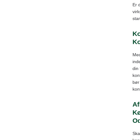
Er 
vir
sta
K
Ko
Med
ind
din
kon
bør
kon
Af
Kø
O
Ska