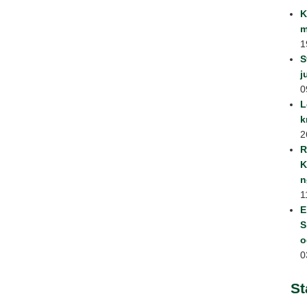
K
m
1
S
j
0
L
k
2
R
K
n
1
E
S
o
0
St