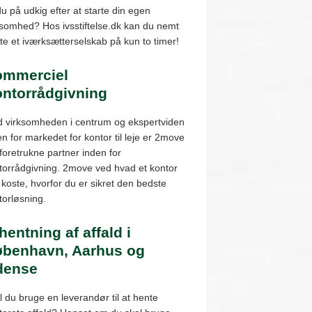
du på udkig efter at starte din egen
ksomhed? Hos ivsstiftelse.dk kan du nemt
rte et iværksætterselskab på kun to timer!
ommerciel
ntorrådgivning
 virksomheden i centrum og ekspertviden
en for markedet for kontor til leje er 2move
 foretrukne partner inden for
torrådgivning. 2move ved hvad et kontor
 koste, hvorfor du er sikret den bedste
torløsning.
hentning af affald i
benhavn, Aarhus og
dense
l du bruge en leverandør til at hente