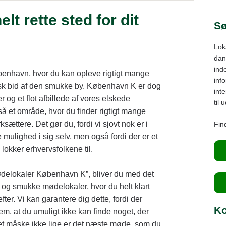
Ly
t rette sted for dit
Gl
Sø
Her
Lok
Br
dans
ind
benhavn, hvor du kan opleve rigtigt mange
inf
tisk bid af den smukke by. København K er dog
int
g et flot afbillede af vores elskede
til 
 et område, hvor du finder rigtigt mange
sættere. Det gør du, fordi vi sjovt nok er i
Find
ulighed i sig selv, men også fordi der er et
lokker erhvervsfolkene til.
ødelokaler København K”, bliver du med det
 og smukke mødelokaler, hvor du helt klart
fter. Vi kan garantere dig dette, fordi der
Ko
m, at du umuligt ikke kan finde noget, der
 det måske ikke lige er det næste møde, som du