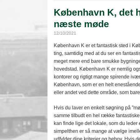
København K, det hel
næste møde
12/10/2021
København K er et fantastisk sted i Kø
ting, samtidig med at du ser en fantas
meget mere end bare smukke bygninger o
hovedstad. København K er nemlig også
kontorer og rigtigt mange spirende iværk
København, som er en helt enestående m
eller andet ved dette område, som bare 
Hvis du laver en enkelt søgning på ”m
samme tilbudt en hel række fantastiske
kan finde lige det lokale, som du leder e
simpelthen er så mange at vælge imelle
udfylder dine kriterier og behov. Hvis