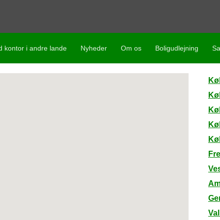
d kontor i andre lande
Nyheder
Om os
Boligudlejning
Sa
Kø
Kø
Kø
Kø
Kø
Fr
Ve
Am
Ge
Va