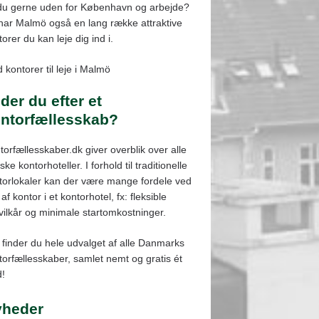
 du gerne uden for København og arbejde?
har Malmö også en lang række attraktive
orer du kan leje dig ind i.
 kontorer til leje i Malmö
der du efter et
ntorfællesskab?
torfællesskaber.dk giver overblik over alle
ke kontorhoteller. I forhold til traditionelle
torlokaler kan der være mange fordele ved
 af kontor i et kontorhotel, fx: fleksible
evilkår og minimale startomkostninger.
 finder du hele udvalget af alle Danmarks
torfællesskaber, samlet nemt og gratis ét
d!
yheder