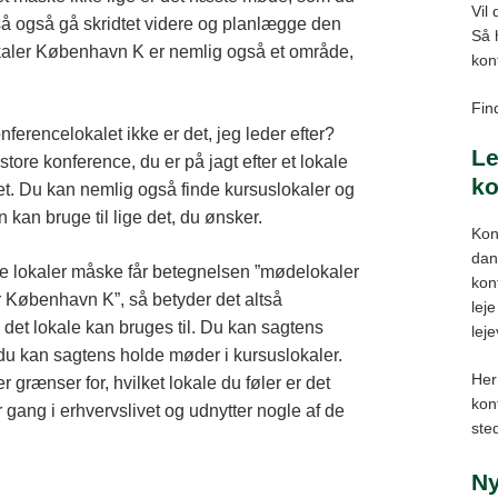
Vil
tså også gå skridtet videre og planlægge den
Så 
kaler København K er nemlig også et område,
kont
Find
ferencelokalet ikke er det, jeg leder efter?
Le
tore konference, du er på jagt efter et lokale
ko
ndet. Du kan nemlig også finde kursuslokaler og
 kan bruge til lige det, du ønsker.
Kon
dans
gle lokaler måske får betegnelsen ”mødelokaler
kon
 København K”, så betyder det altså
leje
, det lokale kan bruges til. Du kan sagtens
lej
 du kan sagtens holde møder i kursuslokaler.
Her
r grænser for, hvilket lokale du føler er det
kon
ter gang i erhvervslivet og udnytter nogle af de
ste
N