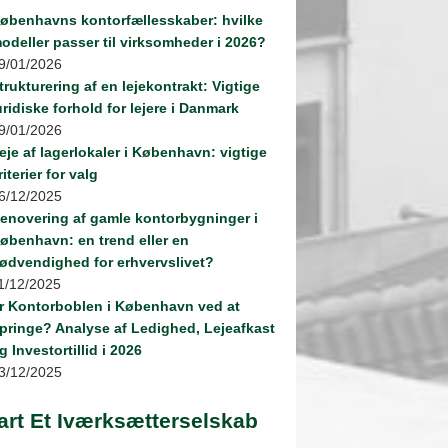
øbenhavns kontorfællesskaber: hvilke
odeller passer til virksomheder i 2026?
9/01/2026
trukturering af en lejekontrakt: Vigtige
uridiske forhold for lejere i Danmark
9/01/2026
eje af lagerlokaler i København: vigtige
riterier for valg
6/12/2025
enovering af gamle kontorbygninger i
øbenhavn: en trend eller en
ødvendighed for erhvervslivet?
1/12/2025
r Kontorboblen i København ved at
pringe? Analyse af Ledighed, Lejeafkast
g Investortillid i 2026
3/12/2025
art Et Iværksætterselskab