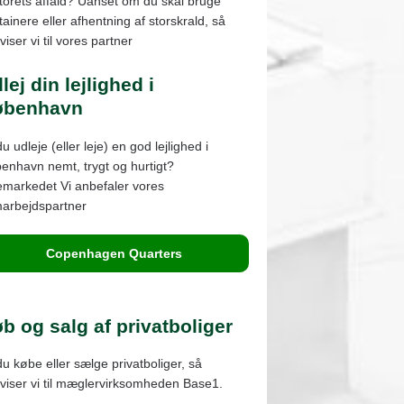
torets affald? Uanset om du skal bruge
tainere eller afhentning af storskrald, så
iser vi til vores partner
lej din lejlighed i
øbenhavn
du udleje (eller leje) en god lejlighed i
enhavn nemt, trygt og hurtigt?
emarkedet Vi anbefaler vores
arbejdspartner
Copenhagen Quarters
b og salg af privatboliger
 du købe eller sælge privatboliger, så
viser vi til mæglervirksomheden Base1.