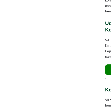
kon
con
henv
Ud
K
Vil 
Køb
Lej
sam
.
Kø
Vil
hen