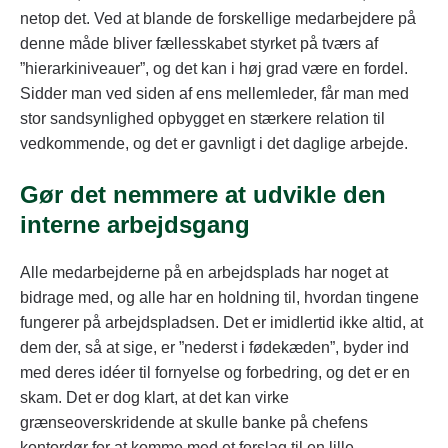
netop det. Ved at blande de forskellige medarbejdere på
denne måde bliver fællesskabet styrket på tværs af
”hierarkiniveauer”, og det kan i høj grad være en fordel.
Sidder man ved siden af ens mellemleder, får man med
stor sandsynlighed opbygget en stærkere relation til
vedkommende, og det er gavnligt i det daglige arbejde.
Gør det nemmere at udvikle den
interne arbejdsgang
Alle medarbejderne på en arbejdsplads har noget at
bidrage med, og alle har en holdning til, hvordan tingene
fungerer på arbejdspladsen. Det er imidlertid ikke altid, at
dem der, så at sige, er ”nederst i fødekæden”, byder ind
med deres idéer til fornyelse og forbedring, og det er en
skam. Det er dog klart, at det kan virke
grænseoverskridende at skulle banke på chefens
kontordør for at komme med et forslag til en lille