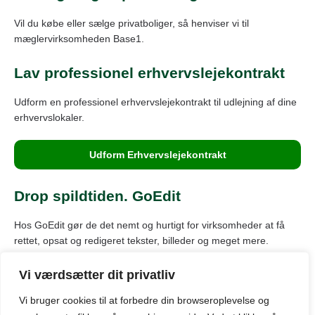
Vil du købe eller sælge privatboliger, så henviser vi til
mæglervirksomheden Base1.
Lav professionel erhvervslejekontrakt
Udform en professionel erhvervslejekontrakt til udlejning af dine
erhvervslokaler.
Udform Erhvervslejekontrakt
Drop spildtiden. GoEdit
Hos GoEdit gør de det nemt og hurtigt for virksomheder at få
rettet, opsat og redigeret tekster, billeder og meget mere.
Vi værdsætter dit privatliv
Vi bruger cookies til at forbedre din browseroplevelse
og
© Kontor-kbh.dk: Oversigt over markedet for kontorlokaler til leje